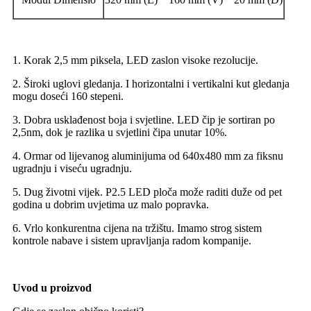
1. Korak 2,5 mm piksela, LED zaslon visoke rezolucije.
2. Široki uglovi gledanja. I horizontalni i vertikalni kut gledanja
mogu doseći 160 stepeni.
3. Dobra usklađenost boja i svjetline. LED čip je sortiran po
2,5nm, dok je razlika u svjetlini čipa unutar 10%.
4. Ormar od lijevanog aluminijuma od 640x480 mm za fiksnu
ugradnju i viseću ugradnju.
5. Dug životni vijek. P2.5 LED ploča može raditi duže od pet
godina u dobrim uvjetima uz malo popravka.
6. Vrlo konkurentna cijena na tržištu. Imamo strog sistem
kontrole nabave i sistem upravljanja radom kompanije.
Uvod u proizvod