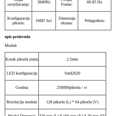
3840Hz
60-85 Hz
osvježavanja:
Frame:
Konfiguracija
Dimenzija
SMD 3u1
Prilagođeno
piksela:
ekrana:
opis proizvoda
Moduli
Korak piksela (mm)
2.5mm
LED konfiguracija
Smd2020
Gustina
250000piksela / ㎡
Rezolucija modula
128 piksela (L) * 64 piksela (V)
Modul Dimensio
320 mm (L) * 160 mm (V) * 20 mm (D)