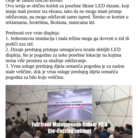
Gdje se zaslon obično koristi?
Ova serija se obično koristi za posebne fiksne LED ekrane, koji
imaju mali prostor iza ekrana, tako da ne mogu imati pristup
održavanju, pa mogu održavati samo ispred. Široko se koriste u
reklamama, hostelima, školama, stanicama itd.
Prednosti ove vrste displeja:
1. Jednostavna instalacija i mala težina mogu ga dovesti u zid ili
podići uza zid.
2. Dizajn prednjeg pristupa omogućava izradu debljih LED
displeja, što je pogodno za neke posebne lokacije na kojima
nema više prostora za stražnje održavanje.
3. Vrsta usluge prednjeg dijela ormarića pogodna je za zaslon
male veličine, dok je vrsta usluge prednjeg dijela ormarića
pogodna za bilo koju veličinu.