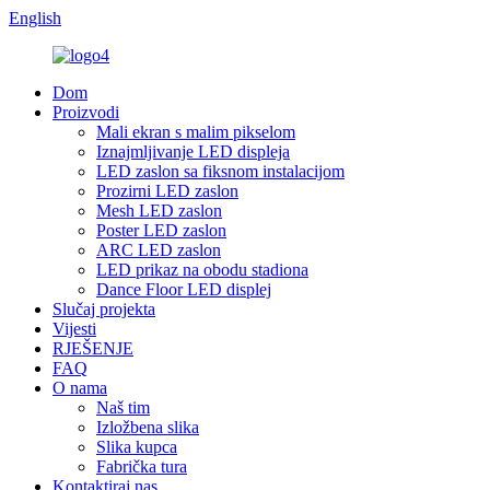
English
Dom
Proizvodi
Mali ekran s malim pikselom
Iznajmljivanje LED displeja
LED zaslon sa fiksnom instalacijom
Prozirni LED zaslon
Mesh LED zaslon
Poster LED zaslon
ARC LED zaslon
LED prikaz na obodu stadiona
Dance Floor LED displej
Slučaj projekta
Vijesti
RJEŠENJE
FAQ
O nama
Naš tim
Izložbena slika
Slika kupca
Fabrička tura
Kontaktiraj nas