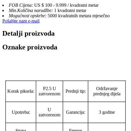
FOB Cijena:
US $ 100 - 9.999 / kvadratni metar
Min.Količina narudžbe:
1 kvadratni metar
Mogućnost opskrbe:
5000 kvadratnih metara mjesečno
Pošaljite nam e-mail
Detalji proizvoda
Oznake proizvoda
P2.5 U
Održavanje
Korak piksela:
Prednji tip:
zatvorenom
prednjeg dijela
U
Upotreba:
Garancija:
3 godine
zatvorenom
Stopa
Freque